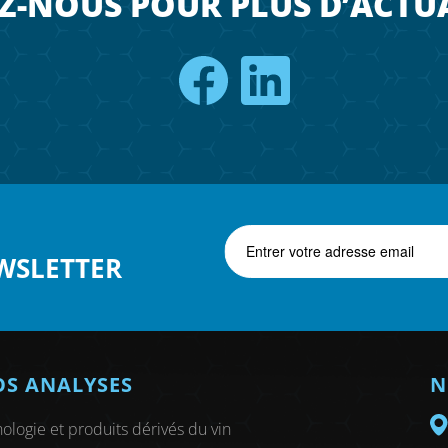
Z-NOUS POUR PLUS D’ACTU
WSLETTER
S ANALYSES
N
ologie et produits dérivés du vin