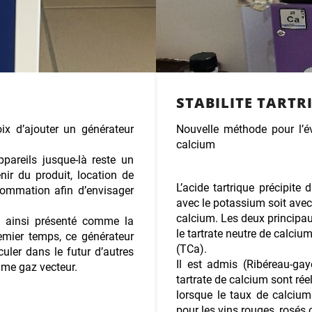
STABILITE TARTR
ix d’ajouter un générateur
Nouvelle méthode pour l’év
calcium
pareils jusque-là reste un
nir du produit, location de
L’acide tartrique précipite
nsommation afin d’envisager
avec le potassium soit avec
calcium. Les deux principau
t ainsi présenté comme la
le tartrate neutre de calciu
emier temps, ce générateur
(TCa).
ler dans le futur d’autres
Il est admis (Ribéreau-gay
me gaz vecteur.
tartrate de calcium sont rée
lorsque le taux de calciu
pour les vins rouges, rosés 