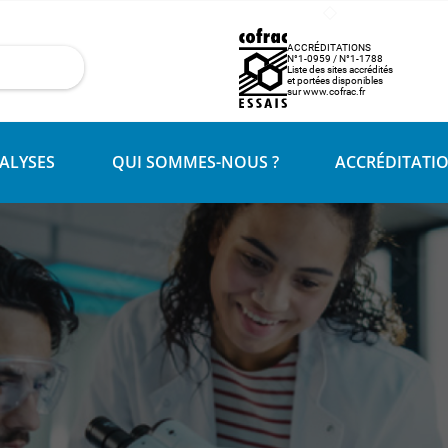
ACCRÉDITATIONS
N°1-0959 / N°1-1788
Liste des sites accrédités
et portées disponibles
sur www.cofrac.fr
ALYSES
QUI SOMMES-NOUS ?
ACCRÉDITATI